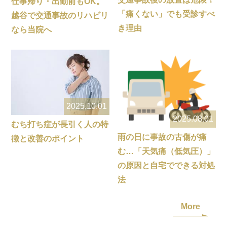
仕事帰り・出勤前もOK。
「痛くない」でも受診すべ
越谷で交通事故のリハビリ
き理由
なら当院へ
2025.10.01
2025.08.01
むち打ち症が長引く人の特
雨の日に事故の古傷が痛
徴と改善のポイント
む…「天気痛（低気圧）」
の原因と自宅でできる対処
法
More