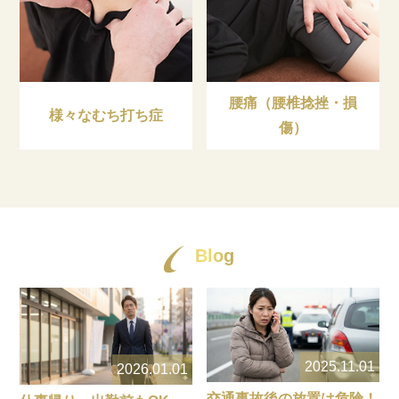
腰痛（腰椎捻挫・損
様々なむち打ち症
傷）
Blog
2025.11.01
2026.01.01
交通事故後の放置は危険！