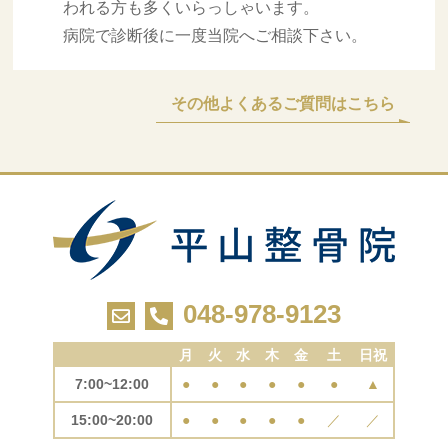
われる方も多くいらっしゃいます。
病院で診断後に一度当院へご相談下さい。
その他よくあるご質問はこちら
048-978-9123
月
火
水
木
金
土
日祝
7:00~12:00
●
●
●
●
●
●
▲
15:00~20:00
●
●
●
●
●
／
／