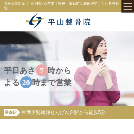
各種保険対応
朝7時から営業！登校・出勤前に施術が受けられる整骨
院
ホーム
施術案内
症状別
平日あさ
7
時から
むち打ち症(頚部捻挫)
よる
20
時まで営業
様々なむち打ち症
腰痛(腰椎捻挫・損傷)
東武伊勢崎線せんげん台駅から徒歩5分
最寄駅
平山整骨院について