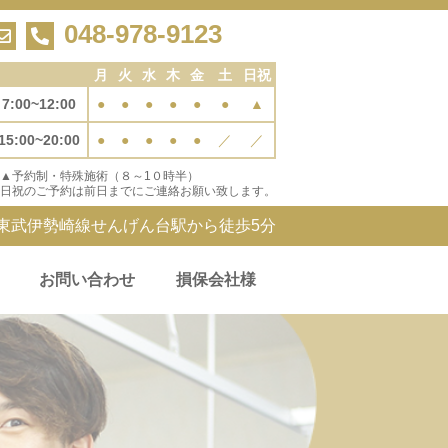
048-978-9123
月
火
水
木
金
土
日祝
7:00~12:00
●
●
●
●
●
●
▲
15:00~20:00
●
●
●
●
●
／
／
▲予約制・特殊施術（８～1０時半）
日祝のご予約は前日までにご連絡お願い致します。
東武伊勢崎線せんげん台駅から徒歩5分
お問い合わせ
損保会社様