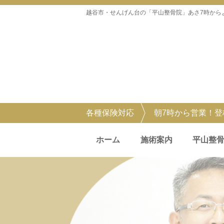
越谷市・せんげん台の「平山整骨院」あさ7時から
各種保険対応
朝7時から営業！
ホーム
施術案内
平山整