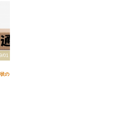
9/01
状の