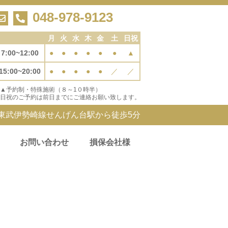
048-978-9123
月
火
水
木
金
土
日祝
7:00~12:00
●
●
●
●
●
●
▲
15:00~20:00
●
●
●
●
●
／
／
▲予約制・特殊施術（８～1０時半）
日祝のご予約は前日までにご連絡お願い致します。
東武伊勢崎線せんげん台駅から徒歩5分
お問い合わせ
損保会社様