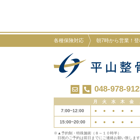
各種保険対応
朝7時から営業！
048-978-912
月
火
水
木
金
7:00~12:00
●
●
●
●
●
15:00~20:00
●
●
●
●
●
※▲予約制・特殊施術（８～１０時半）
日祝のご予約は前日までにご連絡お願い致します