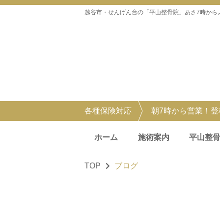
越谷市・せんげん台の「平山整骨院」あさ7時から
各種保険対応
朝7時から営業！
ホーム
施術案内
平山整
TOP
ブログ