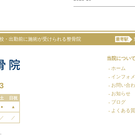
登校・出勤前に施術が受けられる整骨院
最寄駅
当院につい
ホーム
インフォ
3
お問い合
お知らせ
土
日祝
ブログ
●
▲
よくある
／
／
。